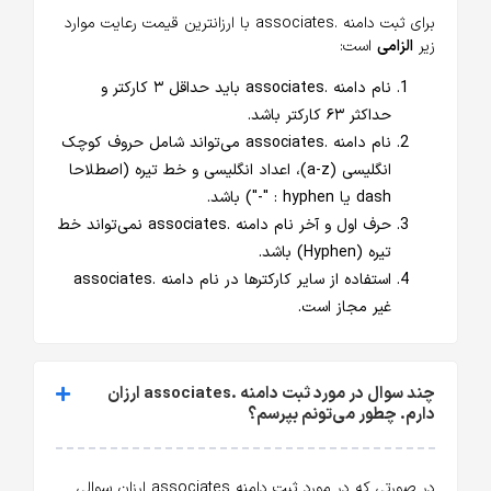
برای ثبت دامنه .associates با ارزانترین قیمت رعایت موارد
زیر
الزامی
است:
نام دامنه .associates باید حداقل ۳ کارکتر و
حداکثر ۶۳ کارکتر باشد.
نام دامنه .associates می‌تواند شامل حروف کوچک
انگلیسی (a-z)، اعداد انگلیسی و خط تیره (اصطلاحا
dash یا hyphen : "-") باشد.
حرف اول و آخر نام دامنه .associates نمی‌تواند خط
تیره (Hyphen) باشد.
استفاده از سایر کارکترها در نام دامنه .associates
غیر مجاز است.
چند سوال در مورد ثبت دامنه .associates ارزان
دارم. چطور می‌تونم بپرسم؟
در صورتی که در مورد ثبت دامنه associates ارزان سوالی