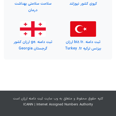
کیوی کشور نیوزلند
سلامت سلامتی بهداشت
درمان
ثبت دامنه .biz.tr ارزان
ثبت دامنه .ge ارزان کشور
بیزنس ترکیه Turkey .tr
گرجستان Georgia
کلیه حقوق محفوظ و متعلق به وب سایت
ثبت دامنه ارزان
است
ICANN
|
Internet Assigned Numbers Authority