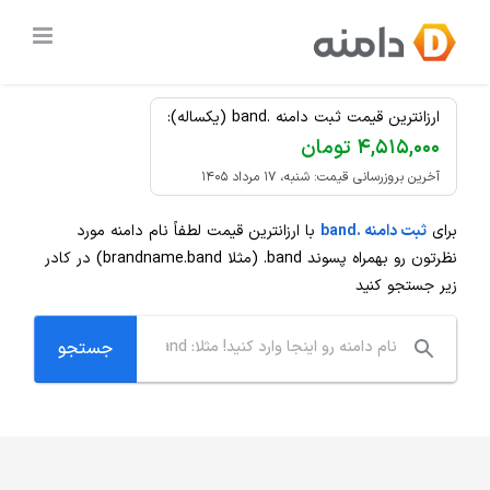
Ski
ثبت دامنه
.band
ارزان
t
conten
ارزانترین قیمت ثبت دامنه .band (یکساله):
۴,۵۱۵,۰۰۰ تومان
آخرین بروزرسانی قیمت: شنبه، ۱۷ مرداد ۱۴۰۵
برای
ثبت دامنه .band
با ارزانترین قیمت لطفاً نام دامنه مورد
نظرتون رو بهمراه پسوند
.band
(مثلا brandname.band) در کادر
زیر جستجو کنید