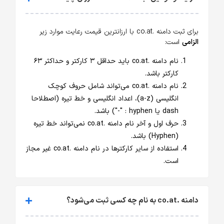
برای ثبت دامنه .co.at با ارزانترین قیمت رعایت موارد زیر
الزامی
است:
نام دامنه .co.at باید حداقل ۳ کارکتر و حداکثر ۶۳
کارکتر باشد.
نام دامنه .co.at می‌تواند شامل حروف کوچک
انگلیسی (a-z)، اعداد انگلیسی و خط تیره (اصطلاحا
dash یا hyphen : "-") باشد.
حرف اول و آخر نام دامنه .co.at نمی‌تواند خط تیره
(Hyphen) باشد.
استفاده از سایر کارکترها در نام دامنه .co.at غیر مجاز
است.
دامنه .co.at به نام چه کسی ثبت می‌شود؟