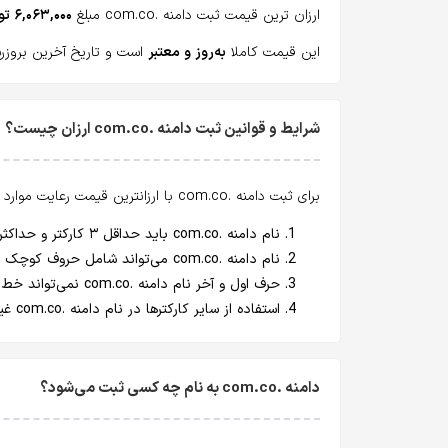
ارزان ترین قیمت ثبت دامنه .com.co مبلغ
۶,۰۶۳,۰۰۰ تومان
این قیمت کاملا
به‌روز و معتبر
است و تاریخ آخرین بروزرسانی آن جمع
شرایط و قوانین ثبت دامنه .com.co ارزان چیست؟
برای ثبت دامنه .com.co با ارزانترین قیمت رعایت موارد زیر
نام دامنه .com.co باید حداقل ۳ کارکتر و حداکثر ۶۳ کارکتر باشد.
نام دامنه .com.co می‌تواند شامل حروف کوچک انگلیسی (a-z)، اعداد انگلیسی و خط تیره (اصطلاحا dash یا hyphen : "-") باشد.
حرف اول و آخر نام دامنه .com.co نمی‌تواند خط تیره (Hyphen) باشد.
استفاده از سایر کارکترها در نام دامنه .com.co غیر مجاز است.
دامنه .com.co به نام چه کسی ثبت می‌شود؟