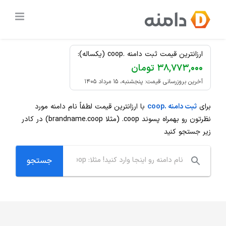
Ski
ثبت دامنه
.coop
ارزان
t
conten
ارزانترین قیمت ثبت دامنه .coop (یکساله):
۳۸,۷۷۳,۰۰۰ تومان
آخرین بروزرسانی قیمت: پنجشنبه، ۱۵ مرداد ۱۴۰۵
برای
ثبت دامنه .coop
با ارزانترین قیمت لطفاً نام دامنه مورد
نظرتون رو بهمراه پسوند
.coop
(مثلا brandname.coop) در کادر
زیر جستجو کنید