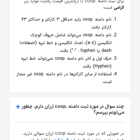
برای ثبت دامنه .coop با ارزانترین قیمت رعایت موارد زیر
الزامی
است:
نام دامنه .coop باید حداقل ۳ کارکتر و حداکثر ۶۳
کارکتر باشد.
نام دامنه .coop می‌تواند شامل حروف کوچک
انگلیسی (a-z)، اعداد انگلیسی و خط تیره (اصطلاحا
dash یا hyphen : "-") باشد.
حرف اول و آخر نام دامنه .coop نمی‌تواند خط تیره
(Hyphen) باشد.
استفاده از سایر کارکترها در نام دامنه .coop غیر مجاز
است.
چند سوال در مورد ثبت دامنه .coop ارزان دارم. چطور
می‌تونم بپرسم؟
در صورتی که در مورد ثبت دامنه coop ارزان سوالی دارید،