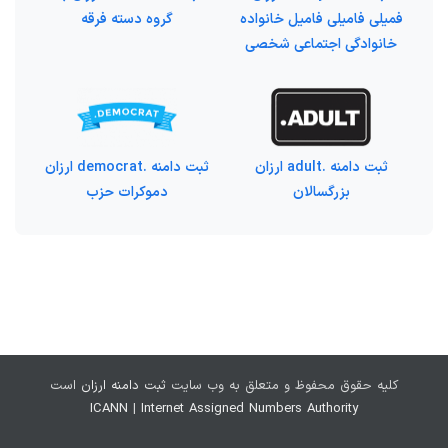
فمیلی فامیلی فامیل خانواده
گروه دسته فرقه
خانوادگی اجتماعی شخصی
ثبت دامنه .adult ارزان
ثبت دامنه .democrat ارزان
بزرگسالان
دموکرات حزب
کلیه حقوق محفوظ و متعلق به وب سایت
ثبت دامنه ارزان
است
ICANN
|
Internet Assigned Numbers Authority