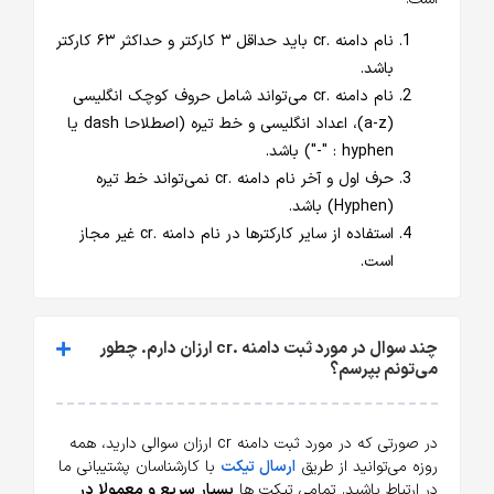
نام دامنه .cr باید حداقل ۳ کارکتر و حداکثر ۶۳ کارکتر
باشد.
نام دامنه .cr می‌تواند شامل حروف کوچک انگلیسی
(a-z)، اعداد انگلیسی و خط تیره (اصطلاحا dash یا
hyphen : "-") باشد.
حرف اول و آخر نام دامنه .cr نمی‌تواند خط تیره
(Hyphen) باشد.
استفاده از سایر کارکترها در نام دامنه .cr غیر مجاز
است.
چند سوال در مورد ثبت دامنه .cr ارزان دارم. چطور
می‌تونم بپرسم؟
در صورتی که در مورد ثبت دامنه cr ارزان سوالی دارید، همه
روزه می‌توانید از طریق
ارسال تیکت
با کارشناسان پشتیبانی ما
در ارتباط باشید. تمامی تیکت ها
بسیار سریع و معمولا در