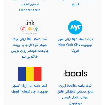
کازینو
لیختن‌اشتاین
Liechtenstein
ثبت دامنه .nyc ارزان شهر
ثبت دامنه .ink ارزان اینک
نیویورک New York City
جوهر خودکار چاپ پرینت
آمریکا
چاپخانه خودکار روان نویس
خالکوبی تتو
ثبت دامنه .boats ارزان
ثبت دامنه .td ارزان کشور
قایق بادبانی قایقرانی قایق
جمهوری چاد chad Tchad
سواری قایق پارویی
دریانوردی