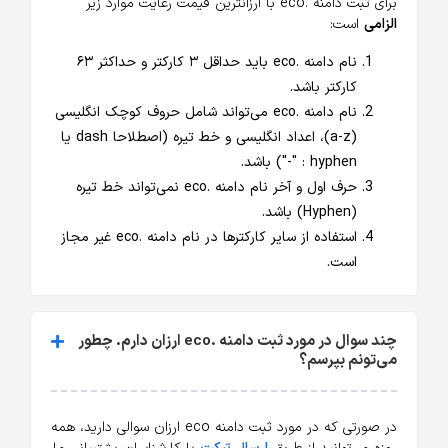
برای ثبت دامنه .eco با ارزانترین قیمت رعایت موارد زیر
الزامی
است:
نام دامنه .eco باید حداقل ۳ کارکتر و حداکثر ۶۳
کارکتر باشد.
نام دامنه .eco می‌تواند شامل حروف کوچک انگلیسی
(a-z)، اعداد انگلیسی و خط تیره (اصطلاحا dash یا
hyphen : "-") باشد.
حرف اول و آخر نام دامنه .eco نمی‌تواند خط تیره
(Hyphen) باشد.
استفاده از سایر کارکترها در نام دامنه .eco غیر مجاز
است.
چند سوال در مورد ثبت دامنه .eco ارزان دارم. چطور
می‌تونم بپرسم؟
در صورتی که در مورد ثبت دامنه eco ارزان سوالی دارید، همه