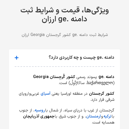
ویژگی‌ها، قیمت و شرایط ثبت
دامنه .ge ارزان
شرایط ثبت دامنه .ge کشور گرجستان Georgia ارزان
دامنه .ge چیست و چه کاربردی دارد؟
دامنه .ge
پسوند رسمی
کشور گُرجِستان Georgia
(საქართველო، ساکارْتْوِلُ) است.
کشور گرجستان
در منطقه اوراسیا یعنی
آسیای
غربی و اروپای
شرقی قرار دارد.
گرجستان از غرب با دریای سیاه، از شمال با
روسیه
، از جنوب
با
ترکیه
و
ارمنستان
، و از جنوب شرق با
جمهوری آذربایجان
همسایه است.