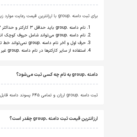
برای ثبت دامنه .group با ارزانترین قیمت رعایت موارد زیر
نام دامنه .group باید حداقل ۳ کارکتر و حداکثر ۶۳ کارکتر باشد.
نام دامنه .group می‌تواند شامل حروف کوچک انگلیسی (a-z)، اعداد انگلیسی و خط تیره (اصطلاحا dash یا hyphen : "-") باشد.
حرف اول و آخر نام دامنه .group نمی‌تواند خط تیره (Hyphen) باشد.
استفاده از سایر کارکترها در نام دامنه .group غیر مجاز است.
دامنه .group به نام چه کسی ثبت می‌شود؟
ثبت دامنه .group ارزان و تمامی ۶۴۵ پسوند دامنه قابل ثبت با ارزانترین قیمت و
ارزانترین قیمت ثبت دامنه .group چقدر است؟