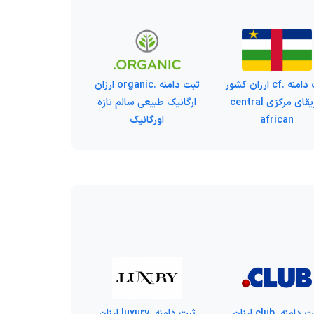
ثبت دامنه .cf ارزان کشور
ثبت دامنه .organic ارزان
آفریقای مرکزی central
ارگانیک طبیعی سالم تازه
african
اورگانیک
ثبت دامنه .club ارزان
ثبت دامنه .luxury ارزان