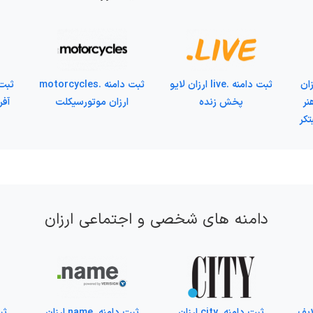
.design ارزان
ثبت دامنه .live ارزان لایو
ثبت دامنه .motorcycles
نر
پخش زنده
ارزان موتورسیکلت
تکر
دامنه های شخصی و اجتماعی ارزان
رزان لایف
ثبت دامنه .city ارزان
ثبت دامنه .name ارزان