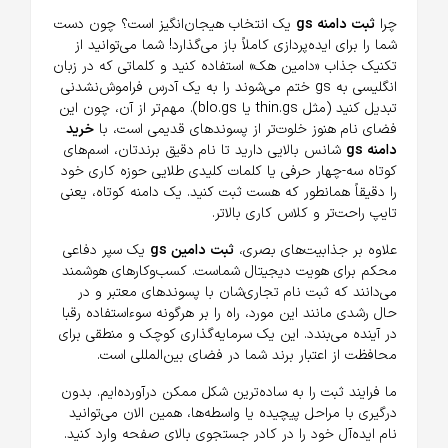
چرا
ثبت دامنه gs
یک انتخاب هیجان‌انگیز است؟ چون دست
شما را برای ایده‌پردازی کاملاً باز می‌گذارد! شما می‌توانید از
تکنیک جذاب «دامین هک» استفاده کنید و کلماتی که در زبان
انگلیسی به gs ختم می‌شوند را به یک آدرس فراموش‌نشدنی
تبدیل کنید (مثل thin.gs یا blo.gs). مهم‌تر از آن، چون این
فضای نام هنوز خلوت‌تر از پسوندهای قدیمی است، با
خرید
دامنه gs
شانس بالایی دارید تا نام دقیق برندتان، اسم‌های
کوتاه سه-چهار حرفی یا کلمات کلیدی طلایی حوزه کاری خود
را دقیقاً همانطور که هست ثبت کنید. یک دامنه کوتاه، یعنی
تایپ راحت‌تر و کلاس کاری بالاتر.
علاوه بر جذابیت‌های بصری،
ثبت دامین gs
یک سپر دفاعی
محکم برای هویت دیجیتال شماست. کسب‌وکارهای هوشمند
می‌دانند که ثبت نام تجاری‌شان با پسوندهای معتبر و در
حال رشدی مانند این مورد، راه را بر هرگونه سوءاستفاده رقبا
در آینده می‌بندد. این یک سرمایه‌گذاری کوچک و منطقی برای
محافظت از اعتبار برند شما در فضای بین‌المللی است.
ما فرایند ثبت را به ساده‌ترین شکل ممکن درآورده‌ایم. بدون
درگیری با مراحل پیچیده یا واسطه‌ها، همین الان می‌توانید
نام ایده‌آل خود را در کادر جستجوی بالای صفحه وارد کنید.