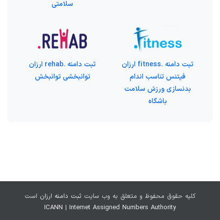
سلامتی
ثبت دامنه .fitness ارزان
ثبت دامنه .rehab ارزان
فیتنس تناسب اندام
توانبخشی توانبخش
بدنسازی ورزش سلامت
باشگاه
کلیه حقوق محفوظ و متعلق به وب سایت
ثبت دامنه ارزان
است
ICANN
|
Internet Assigned Numbers Authority