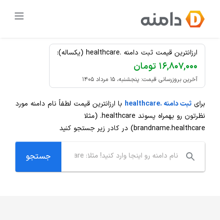
Ski
ثبت دامنه
.healthcare
ارزان
t
conten
ارزانترین قیمت ثبت دامنه .healthcare (یکساله):
۱۶,۸۰۷,۰۰۰ تومان
آخرین بروزرسانی قیمت: پنجشنبه، ۱۵ مرداد ۱۴۰۵
برای
ثبت دامنه .healthcare
با ارزانترین قیمت لطفاً نام دامنه مورد
نظرتون رو بهمراه پسوند
.healthcare
(مثلا
brandname.healthcare) در کادر زیر جستجو کنید