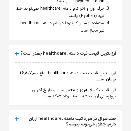
dash یا hyphen : "-") باشد.
حرف اول و آخر نام دامنه .healthcare نمی‌تواند خط
تیره (Hyphen) باشد.
استفاده از سایر کارکترها در نام دامنه .healthcare
غیر مجاز است.
ارزانترین قیمت ثبت دامنه .healthcare چقدر است؟
ارزان ترین قیمت ثبت دامنه .healthcare مبلغ
۱۶,۸۰۷,۰۰۰
تومان
است.
این قیمت کاملا
به‌روز و معتبر
است و تاریخ آخرین
بروزرسانی آن پنجشنبه، ۱۵ مرداد ۱۴۰۵ است.
چند سوال در مورد ثبت دامنه .healthcare ارزان
دارم. چطور می‌تونم بپرسم؟