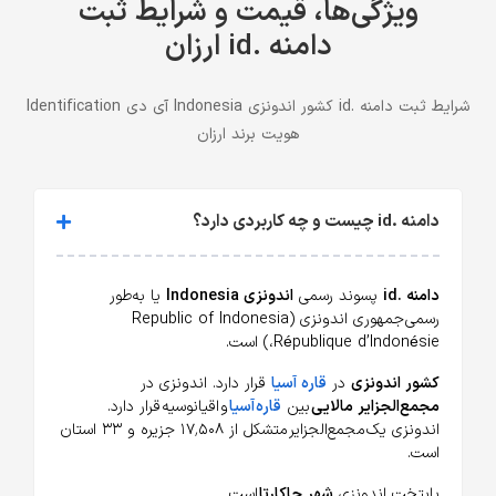
ویژگی‌ها، قیمت و شرایط ثبت
دامنه .id ارزان
شرایط ثبت دامنه .id کشور اندونزی Indonesia آی دی Identification
هویت برند ارزان
دامنه .id چیست و چه کاربردی دارد؟
دامنه .id
پسوند رسمی
اندونزی Indonesia
یا به‌طور
رسمی جمهوری اندونزی (Republic of Indonesia
،République d’Indonésie) است.
کشور اندونزی
در
قاره آسیا
قرار دارد. اندونزی در
مجمع‌الجزایر مالایی
بین
قاره آسیا
و اقیانوسیه قرار دارد.
اندونزی یک مجمع‌الجزایر متشکل از ۱۷٬۵۰۸ جزیره و ۳۳ استان
است.
پایتخت اندونزی
شهر جاکارتا
است.