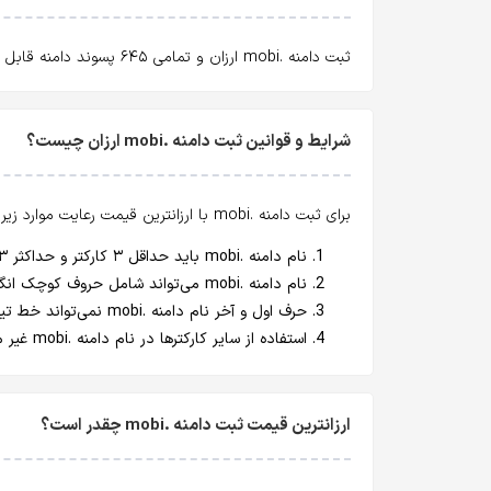
ثبت دامنه .mobi ارزان و تمامی ۶۴۵ پسوند دامنه قابل ثبت با ارزانترین قیمت و
شرایط و قوانین ثبت دامنه .mobi ارزان چیست؟
برای ثبت دامنه .mobi با ارزانترین قیمت رعایت موارد زیر
نام دامنه .mobi باید حداقل ۳ کارکتر و حداکثر ۶۳ کارکتر باشد.
نام دامنه .mobi می‌تواند شامل حروف کوچک انگلیسی (a-z)، اعداد انگلیسی و خط تیره (اصطلاحا dash یا hyphen : "-") باشد.
حرف اول و آخر نام دامنه .mobi نمی‌تواند خط تیره (Hyphen) باشد.
استفاده از سایر کارکترها در نام دامنه .mobi غیر مجاز است.
ارزانترین قیمت ثبت دامنه .mobi چقدر است؟