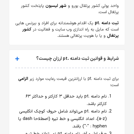
واحد پولی کشور پرتقال یورو و
شهر لیسبون
پایتخت کشور
پرتغال است.
ثبت دامنه .pt
یک اقدام هوشمندانه برای افراد و بیزنس هایی
است که مایل به راه اندازی وب سایت و فعالیت در
کشور
پرتغال
و یا با هویت پرتغالی هستند.
شرایط و قوانین ثبت دامنه .pt ارزان چیست؟
برای ثبت دامنه .pt با ارزانترین قیمت رعایت موارد زیر
الزامی
است:
نام دامنه .pt باید حداقل ۳ کارکتر و حداکثر ۶۳
کارکتر باشد.
نام دامنه .pt می‌تواند شامل حروف کوچک انگلیسی
(a-z)، اعداد انگلیسی و خط تیره (اصطلاحا dash یا
hyphen : "-") باشد.
حرف اول و آخر نام دامنه .pt نمی‌تواند خط تیره