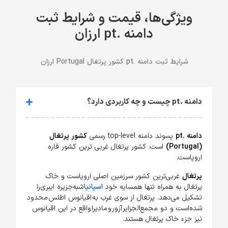
ویژگی‌ها، قیمت و شرایط ثبت
دامنه .pt ارزان
شرایط ثبت دامنه .pt کشور پرتغال Portugal ارزان
دامنه .pt چیست و چه کاربردی دارد؟
دامنه .pt
پسوند دامنه top-level رسمی
کشور پرتغال
(Portugal)
است. کشور پرتغال غربی ترین کشور قاره
اروپاست.
پرتغال
غربی‌ترین کشور سرزمین اصلی اروپاست و خاک
پرتغال به همراه تنها همسایه خود
اسپانیا
شبه‌جزیره ایبری را
تشکیل می‌دهد. پرتغال از سوی غرب به اقیانوس اطلس محدود
شده‌است و دو مجمع‌الجزایر آزور و مادیرا واقع در این اقیانوس
نیز جزء خاک پرتغال هستند.