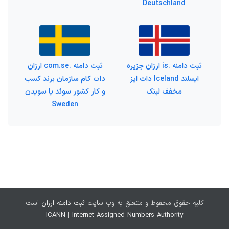
Deutschland
ثبت دامنه .is ارزان جزیره
ثبت دامنه .com.se ارزان
ایسلند Iceland دات ایز
دات کام سازمان برند کسب
مخفف لینک
و کار کشور سوئد یا سویدن
Sweden
کلیه حقوق محفوظ و متعلق به وب سایت
ثبت دامنه ارزان
است
ICANN
|
Internet Assigned Numbers Authority