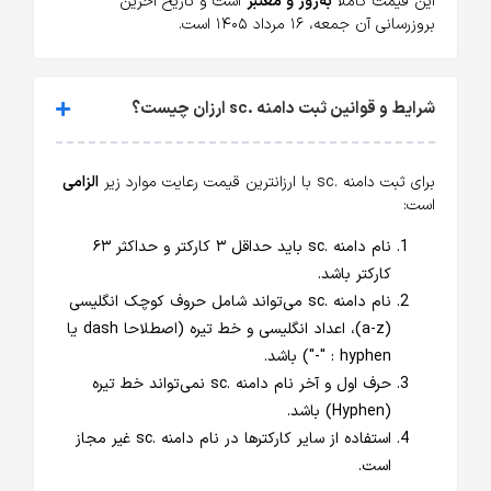
این قیمت کاملا
به‌روز و معتبر
است و تاریخ آخرین
بروزرسانی آن جمعه، ۱۶ مرداد ۱۴۰۵ است.
شرایط و قوانین ثبت دامنه .sc ارزان چیست؟
برای ثبت دامنه .sc با ارزانترین قیمت رعایت موارد زیر
الزامی
است:
نام دامنه .sc باید حداقل ۳ کارکتر و حداکثر ۶۳
کارکتر باشد.
نام دامنه .sc می‌تواند شامل حروف کوچک انگلیسی
(a-z)، اعداد انگلیسی و خط تیره (اصطلاحا dash یا
hyphen : "-") باشد.
حرف اول و آخر نام دامنه .sc نمی‌تواند خط تیره
(Hyphen) باشد.
استفاده از سایر کارکترها در نام دامنه .sc غیر مجاز
است.