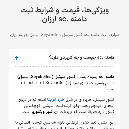
ویژگی‌ها، قیمت و شرایط ثبت
دامنه .sc ارزان
شرایط ثبت دامنه .sc کشور سیشل Seychelles، سِشِل جزیزه ارزان
دامنه .sc چیست و چه کاربردی دارد؟
دامنه .sc
پسوند رسمی
کشور سیشل (Seychelles، سِشِل)
با نام رسمی جمهوری سیشل (Republic of Seychelles)
است.
کشور سیشل، جزیره‌ای در شرق
قارهٔ آفریقا
است که در درون
آب‌های اقیانوس هند جای گرفته‌است. سیشل، کوچکترین
کشور قاره آفریقا است که پایتخت آن
شهر ویکتوریا
است.
این کشور، تنها کشور آفریقایی دارای شاخص توسعه انسانی با
درجهٔ بسیار بالا می‌باشد. سیشل از مجمع‌الجزایری شامل ۱۱۵