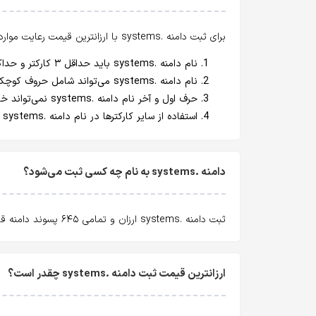
برای ثبت دامنه .systems با ارزانترین قیمت رعایت موارد زیر
نام دامنه .systems باید حداقل ۳ کارکتر و حداکثر ۶۳ کارکتر باشد.
نام دامنه .systems می‌تواند شامل حروف کوچک انگلیسی (a-z)، اعداد انگلیسی و خط تیره (اصطلاحا dash یا hyphen : "-") باشد.
حرف اول و آخر نام دامنه .systems نمی‌تواند خط تیره (Hyphen) باشد.
استفاده از سایر کارکترها در نام دامنه .systems غیر مجاز است.
دامنه .systems به نام چه کسی ثبت می‌شود؟
ثبت دامنه .systems ارزان و تمامی ۶۴۵ پسوند دامنه قابل ثبت با ارزانترین قیمت و
ارزانترین قیمت ثبت دامنه .systems چقدر است؟