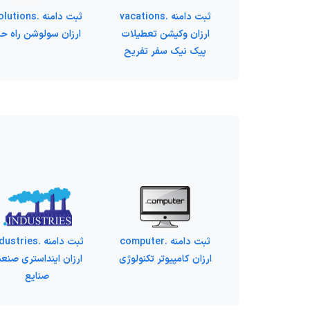
ثبت دامنه .vacations
ثبت دامنه .utions
ارزان وکیشن تعطیلات
ارزان سولوشن راه ح
پیک نیک سفر تفریح
ثبت دامنه .computer
ثبت دامنه .stries
ارزان کامپیوتر تکنولوژی
ارزان اینداستری صنع
صنایع