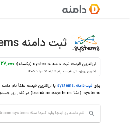
Ski
t
conten
ثبت دامنه
tems
۴,۱۲۷,۰۰۰ ت
ارزانترین قیمت ثبت دامنه .systems (یکساله):
آخرین بروزرسانی قیمت: پنجشنبه، ۱۵ مرداد ۱۴۰۵
برای
ثبت دامنه .systems
با ارزانترین قیمت لطفاً نام دامنه
.systems
(مثلا brandname.systems) در کادر زیر جستجو کنید