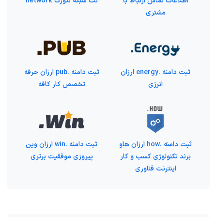
اطلاعات تماس ارتباط با
نت شبکه نتورک network
مشتری
ثبت دامنه .energy ارزان
ثبت دامنه .pub ارزان حرفه
انرژی
تخصص کار کافه
ثبت دامنه .how ارزان هاو
ثبت دامنه .win ارزان وین
برند تکنولوژی کسب و کار
پیروزی موفقیت برتری
اینترنت فناوری