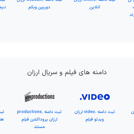
آنلاین
دوربین وبکم
دیجی
ند
دامنه های فیلم و سریال ارزان
 ارزان
ثبت دامنه .video ارزان
ثبت دامنه .productions
ویدئو فیلم
ارزان پروداکشن فیلم
هنر
مستند