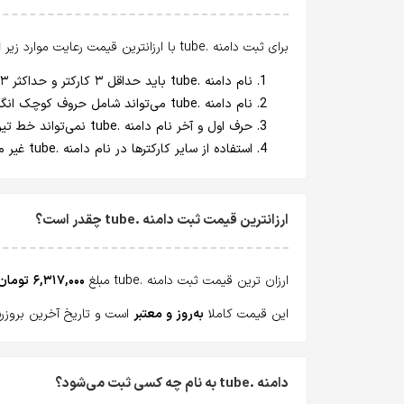
برای ثبت دامنه .tube با ارزانترین قیمت رعایت موارد زیر
ا
نام دامنه .tube باید حداقل ۳ کارکتر و حداکثر ۶۳ کارکتر باشد.
نام دامنه .tube می‌تواند شامل حروف کوچک انگلیسی (a-z)، اعداد انگلیسی و خط تیره (اصطلاحا dash یا hyphen : "-") باشد.
حرف اول و آخر نام دامنه .tube نمی‌تواند خط تیره (Hyphen) باشد.
استفاده از سایر کارکترها در نام دامنه .tube غیر مجاز است.
ارزانترین قیمت ثبت دامنه .tube چقدر است؟
ارزان ترین قیمت ثبت دامنه .tube مبلغ
۶,۳۱۷,۰۰۰ تومان
این قیمت کاملا
به‌روز و معتبر
است و تاریخ آخرین بروزرسانی آن پنج
دامنه .tube به نام چه کسی ثبت می‌شود؟