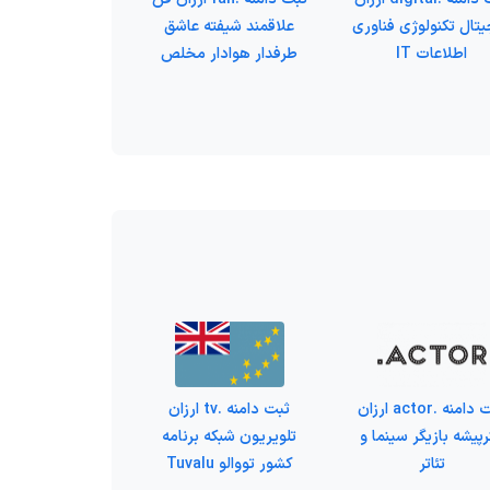
تال تکنولوژی فناوری
علاقمند شیفته عاشق
اطلاعات IT
طرفدار هوادار مخلص
ثبت دامنه .actor ارزان
ثبت دامنه .tv ارزان
پیشه بازیگر سینما و
تلویریون شبکه برنامه
تئاتر
کشور تووالو Tuvalu