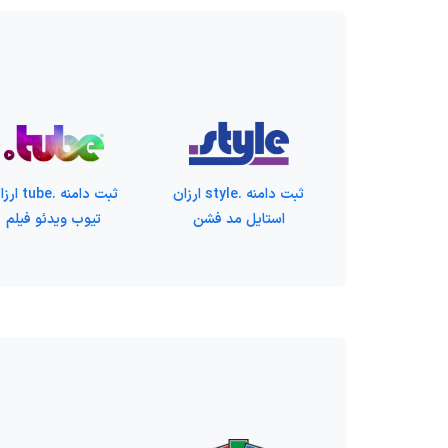
ثبت دامنه .style ارزان
ثبت دامنه .tube
استایل مد فشن
تیوب ویدئو فیلم