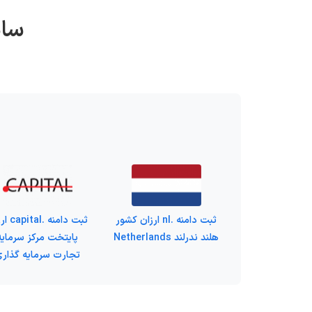
سای
ثبت دامنه .nl ارزان کشور
ثبت دامنه .
هلند ندرلند Netherlands
پایتخت مرکز سرمایه
تجارت سرمایه گذار